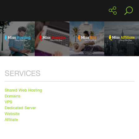
SERVICES
Shared Web Hosting
Domains
VPS
Dedicated Server
Website
Affiliate