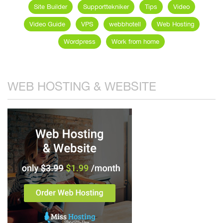
Site Builder
Supporttekniker
Tips
Video
Video Guide
VPS
webbhotell
Web Hosting
Wordpress
Work from home
WEB HOSTING & WEBSITE