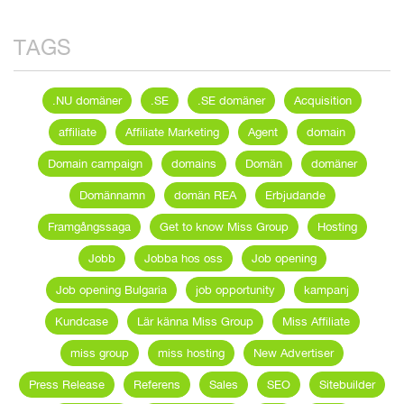
TAGS
.NU domäner
.SE
.SE domäner
Acquisition
affiliate
Affiliate Marketing
Agent
domain
Domain campaign
domains
Domän
domäner
Domännamn
domän REA
Erbjudande
Framgångssaga
Get to know Miss Group
Hosting
Jobb
Jobba hos oss
Job opening
Job opening Bulgaria
job opportunity
kampanj
Kundcase
Lär känna Miss Group
Miss Affiliate
miss group
miss hosting
New Advertiser
Press Release
Referens
Sales
SEO
Sitebuilder