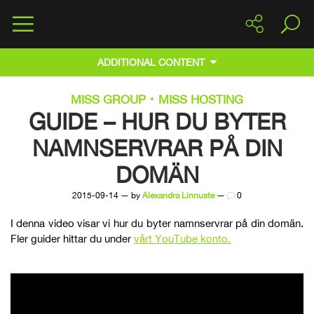
ADDITIONAL CONTENT
MISS GROUP
MISS HOSTING
GUIDE – HUR DU BYTER
NAMNSERVRAR PÅ DIN
DOMÄN
2015-09-14 — by
Alexandra Linnuste
—
0
I denna video visar vi hur du byter namnservrar på din domän.
Fler guider hittar du under
vårt YouTube konto.