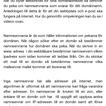
När du byter webbhotell för dina domänadresser så behöver
du peka om namnservrarna som svarar för ditt domännamn.
Anledningen till detta är för att din webbplats och e-post ska
fungera på internet. Hur du genomför ompekningen kan du se i
videon ovan.
Namnservrarna är de som håller informationen om pekarna för
domänen. När
någon söker efter en
domän så bestämmer
namnservrarna
hur domänen ska peka
. När du skriver in en
www. adress i din webbläsare bestämmer namnservern vilken
ipadress som sidan kommer att laddas ifrån. Om du skickar
ett mail till en domän så betstämmer namnservrar vilka
mailservrar mailet kommer att levereras till.
Inga namnservrar har alla adresser på internet, men
algoritmen är utformat så att namnservrar kan fråga varandra
efter adresser. En namnserver är knuten till en zon, eller
enklare till en domän och har till uppgift att upplysa andra
namnservrar om IP-adressen till en domän samt att förse